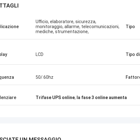
TTAGLI
Ufficio, elaboratore, sicurezza,
licazione
monitoraggio, allarme, telecomunicazioni,
Tipo
mediche, strumentazione,
Stamatis Greece
play
LCD
Tipo di
sono soddisfatto con i prodotti di G-
gia, la qualità è molto buona e
 e con buon servizio, lo apprezzo!
quenza
50/.60hz
Fattor
denziare
Trifase UPS online
,
la fase 3 online aumenta
SCIATE UN MESSAGGIO