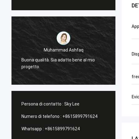
DE
App
Muhammad Ashfaq
Dis
-
Molto 
Buona qualità. Sia adatto bene al mio
tecnolo
progetto.
stabile
fre
Evi
Persona di contatto :
Sky Lee
Numero di telefono :
+8615899791624
Whatsapp :
+8615899791624
LA