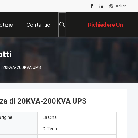
Italian
otizie
Contattici
Richiedere Un
Preventivo
tti
 Di 20KVA-200KVA UPS
uenza di 20KVA-200KVA UPS
origine
La Cina
G-Tech