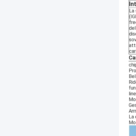
In
La 
(IG
fre
del
dis
sov
att
car
Ca
chi
Pro
Bel
Rid
fun
lin
Mon
Ges
Arr
La 
Mod