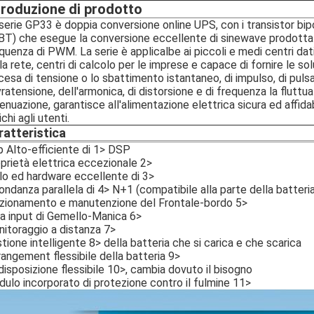
troduzione di prodotto
serie GP33 è doppia conversione online UPS, con i transistor bipo
BT) che esegue la conversione eccellente di sinewave prodotta d
quenza di PWM. La serie è applicalbe ai piccoli e medi centri dati
la rete, centri di calcolo per le imprese e capace di fornire le sol
cesa di tensione o lo sbattimento istantaneo, di impulso, di pulsa
ratensione, dell'armonica, di distorsione e di frequenza la fluttu
enuazione, garantisce all'alimentazione elettrica sicura ed affidabi
ichi agli utenti.
ratteristica
p Alto-efficiente di 1> DSP
prietà elettrica eccezionale 2>
lo ed hardware eccellente di 3>
ondanza parallela di 4> N+1 (compatibile alla parte della batteri
zionamento e manutenzione del Frontale-bordo 5>
ea input di Gemello-Manica 6>
itoraggio a distanza 7>
tione intelligente 8> della batteria che si carica e che scarica
rangement flessibile della batteria 9>
disposizione flessibile 10>, cambia dovuto il bisogno
ulo incorporato di protezione contro il fulmine 11>