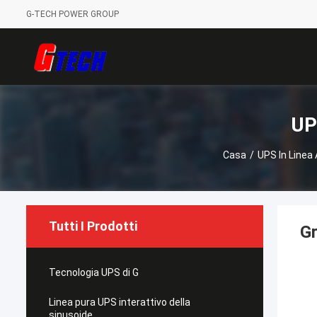
G-TECH POWER GROUP
UP
Casa
/
UPS In Linea
Tutti I Prodotti
Gr
Tecnologia UPS di G
Linea pura UPS interattivo della
sinusoide