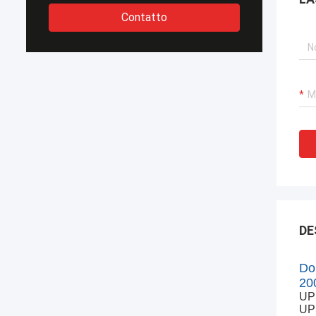
Contatto
DE
Do
200
UP
UPS