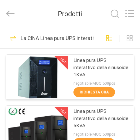
2026
G-
TECH
Prodotti
POWER
GROUP.
All
Rights
CASA.
Reserved.
87
La CINA Linea pura UPS interattivo della sinusoide
Tecnologia UPS di G
PRODOTTI
HOT
Linea pura UPS
interattivo della sinusoide
SU
1KVA
DI
negotiable MOQ:500pcs
NOI
RICHIESTA ORA
48
Linea pura UPS
HOT
Linea pura UPS
VISITA
interattivo della sinusoide
ALLA
interattivo della
5KVA
FABBRICA
negotiable MOQ:500pcs
sinusoide