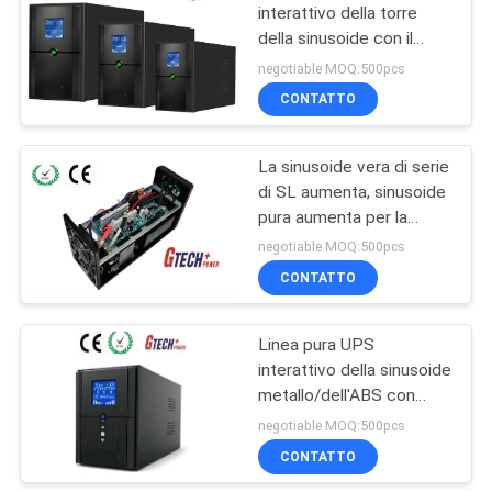
interattivo della torre
della sinusoide con il
79
materiale
negotiable MOQ:500pcs
metallo/dell'ABS
CONTATTO
Invertitore di potere
La sinusoide vera di serie
di SL aumenta, sinusoide
pura aumenta per la
macchina/computer di
negotiable MOQ:500pcs
posizione
CONTATTO
63
Linea pura UPS
Mini CC UPS
interattivo della sinusoide
metallo/dell'ABS con
protezione contro le
negotiable MOQ:500pcs
sovratensioni
CONTATTO