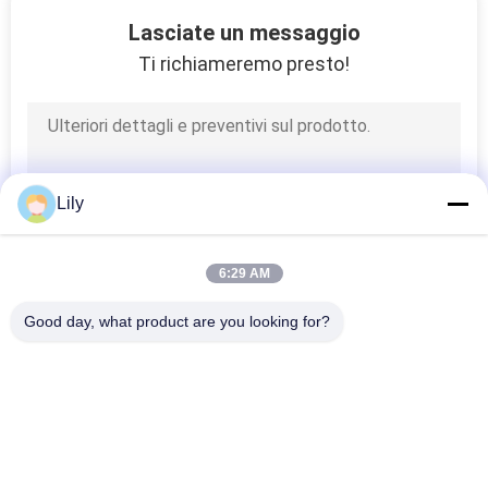
16
Lasciate un messaggio
Ti richiameremo presto!
Serie di AVR
Lily
6
6:29 AM
Power Guard Ups
Good day, what product are you looking for?
Categorie popolari
Tutti
Linea Pura UPS 
Tecnologia UPS Di G
Interattivo Della 
Sinusoide