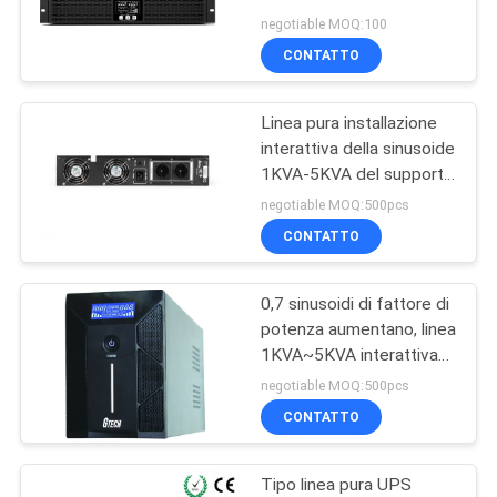
48ah
SITO
negotiable MOQ:100
CONTATTO
22
NORME
UPS online
Linea pura installazione
SULLA
interattiva della sinusoide
modulare
PRIVACY
1KVA-5KVA del supporto
del rango di UPS
negotiable MOQ:500pcs
CONTATTO
0,7 sinusoidi di fattore di
36
potenza aumentano, linea
UPS in linea a bassa
1KVA~5KVA interattiva
aumentano il tipo della
negotiable MOQ:500pcs
frequenza
torre
CONTATTO
Tipo linea pura UPS