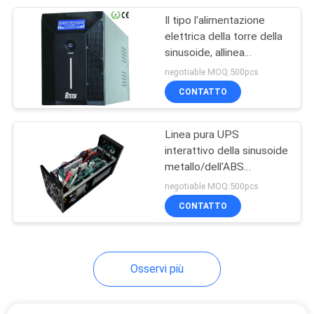
Il tipo l'alimentazione
233
elettrica della torre della
pacco batteria
sinusoide, allinea
interattivo aumenta con
negotiable MOQ:500pcs
LiFePO4
AVR per il computer
CONTATTO
Linea pura UPS
interattivo della sinusoide
metallo/dell'ABS
134
1KVA~5KVA per la
negotiable MOQ:500pcs
VRLA ha regolato la
macchina di posizione
CONTATTO
batteria al piombo
Osservi più