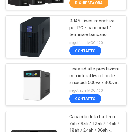
RICHIESTA ORA
CONTROLLO
RJ45 Linee interattive
DELLA
41
per PC / bancomat /
QUALITÀ
terminale bancario
PWM UPS
negotiable MOQ:100
CONTATTACI
CONTATTO
Linea ad alte prestazioni
NOTIZIE
con interattiva di onde
sinusoidi 600va / 800va /
57
CHIEDI UN
1200va
negotiable MOQ:100
UPS ad alta
PREVENTIVO
CONTATTO
frequenza Online
Capacità della batteria
MAPPA
7ah / 9ah / 12ah / 14ah /
DEL
18ah / 24ah / 36ah /