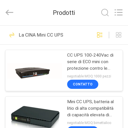
2026
G-
TECH
Prodotti
POWER
GROUP.
All
Rights
CASA.
Reserved.
87
La CINA Mini CC UPS
Tecnologia UPS di G
PRODOTTI
CC UPS 100-240Vac di
serie di ECO mini con
SU
protezione contro le
DI
sovratensioni di
negotiable MOQ:1000 pezzi
sovraccarico
NOI
CONTATTO
48
Linea pura UPS
Mini CC UPS, batteria al
VISITA
litio di alta compatibilità
ALLA
interattivo della
di capacità elevata di
cicli iniziali di CC
FABBRICA
negotiable MOQ:bimettalico
sinusoide