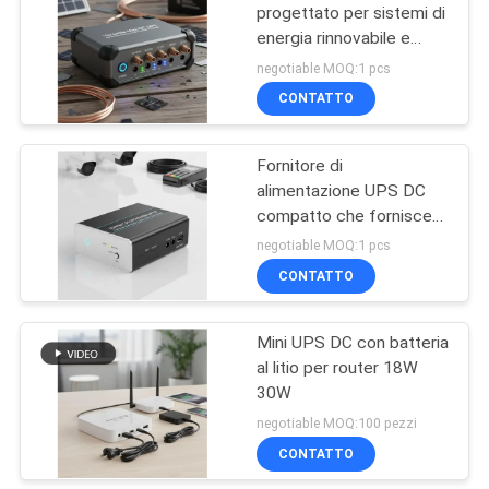
sensibili
progettato per sistemi di
energia rinnovabile e
79
applicazioni fuori rete
negotiable MOQ:1 pcs
che offrono
CONTATTO
Invertitore di potere
un'alimentazione di
riserva affidabile
Fornitore di
alimentazione UPS DC
compatto che fornisce
un supporto di
negotiable MOQ:1 pcs
alimentazione continuo
CONTATTO
63
Ideale per telecamere di
sorveglianza e sistemi di
controllo degli accessi
Mini UPS DC con batteria
Mini CC UPS
al litio per router 18W
30W
negotiable MOQ:100 pezzi
CONTATTO