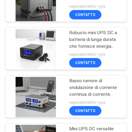
e Autotest Automatico
SITO
negotiable MOQ:1 pcs
per il Funzionamento di
CONTATTO
Apparecchiature
22
NORME
Industriali
UPS online
Robusto mini UPS DC a
SULLA
batteria di lunga durata
modulare
PRIVACY
che fornisce energia
stabile per attrezzature e
negotiable MOQ:1 pcs
strumenti medici
CONTATTO
Basso rumore di
36
ondulazione di corrente
UPS in linea a bassa
continua di corrente
continua Fonte di
negotiable MOQ:1 pcs
frequenza
tensione di precisione
CONTATTO
Miglioramento
dell'integrità del segnale
in circuiti elettronici
Mini UPS DC versatile