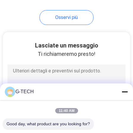
233
Osservi più
pacco batteria
LiFePO4
Lasciate un messaggio
Ti richiameremo presto!
134
VRLA ha regolato la
G-TECH
batteria al piombo
11:40 AM
Good day, what product are you looking for?