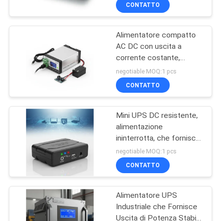
CONTATTO
CONTROLLO
Alimentatore compatto
DELLA
41
AC DC con uscita a
QUALITÀ
corrente costante,
PWM UPS
perfetto per la ricarica di
negotiable MOQ:1 pcs
batterie e sistemi di
CONTATTACI
CONTATTO
backup
Mini UPS DC resistente,
NOTIZIE
alimentazione
ininterrotta, che fornisce
57
CHIEDI UN
supporto a tensione
negotiable MOQ:1 pcs
stabile per dispositivi di
UPS ad alta
PREVENTIVO
CONTATTO
telecomunicazione e di
sicurezza
frequenza Online
Alimentatore UPS
MAPPA
Industriale che Fornisce
DEL
Uscita di Potenza Stabile