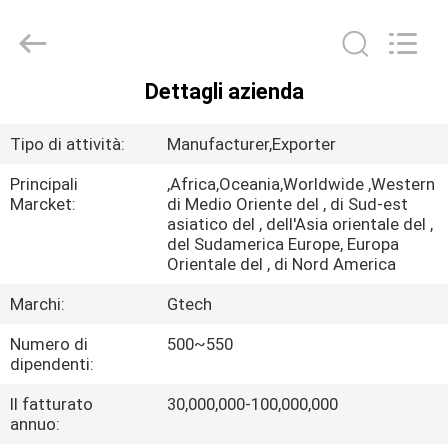
2026
G-
TECH
POWER
GROUP.
All
Dettagli azienda
Rights
CASA.
Reserved.
Tipo di attività:
Manufacturer,Exporter
PRODOTTI
Principali
,Africa,Oceania,Worldwide ,Western
Marcket:
di Medio Oriente del , di Sud-est
asiatico del , dell'Asia orientale del ,
SU
del Sudamerica Europe, Europa
DI
Orientale del , di Nord America
NOI
Marchi:
Gtech
Numero di
500~550
VISITA
dipendenti:
ALLA
Il fatturato
30,000,000-100,000,000
annuo:
FABBRICA