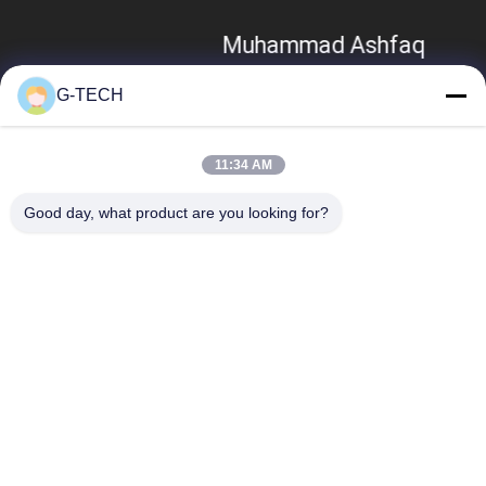
Muhammad Ashfaq
G-TECH
11:34 AM
Good day, what product are you looking for?
Categorie popolari
Tutti
Linea Pura UPS 
Tecnologia UPS Di G
Interattivo Della 
Sinusoide
UPS Ad Alta 
PWM UPS
Frequenza Online
UPS In Linea A 
UPS Online Modulare
Bassa Frequenza