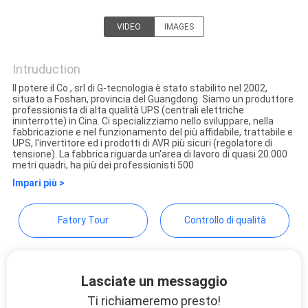
SITO
VIDEO
IMAGES
G-TECH POWER GROUP
NORME
Intruduction
SULLA
Il potere il Co., srl di G-tecnologia è stato stabilito nel 2002,
situato a Foshan, provincia del Guangdong. Siamo un produttore
PRIVACY
professionista di alta qualità UPS (centrali elettriche
ininterrotte) in Cina. Ci specializziamo nello sviluppare, nella
fabbricazione e nel funzionamento del più affidabile, trattabile e
UPS, l'invertitore ed i prodotti di AVR più sicuri (regolatore di
tensione). La fabbrica riguarda un'area di lavoro di quasi 20.000
metri quadri, ha più dei professionisti 500
Impari più >
Fatory Tour
Controllo di qualità
Lasciate un messaggio
Ti richiameremo presto!