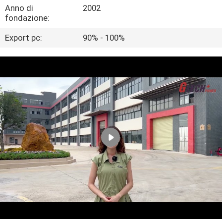
Anno di
2002
fondazione:
CONTROLLO
Export pc:
90% - 100%
DELLA
QUALITÀ
CONTATTACI
NOTIZIE
CHIEDI UN
PREVENTIVO
MAPPA
DEL