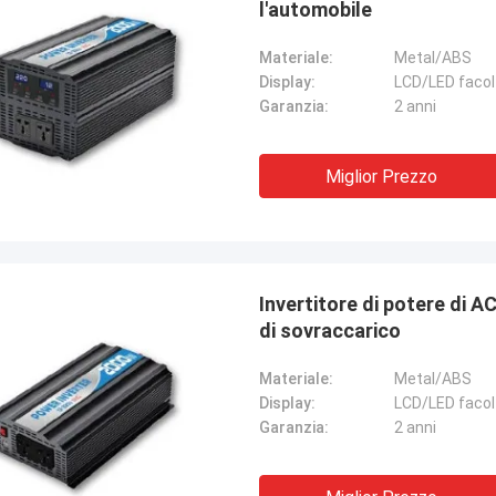
l'automobile
Materiale:
Metal/ABS
Display:
LCD/LED facol
Garanzia:
2 anni
Miglior Prezzo
Invertitore di potere di AC220V 50/60Hz con protezione di cortocircuito e
di sovraccarico
Materiale:
Metal/ABS
Display:
LCD/LED facol
Garanzia:
2 anni