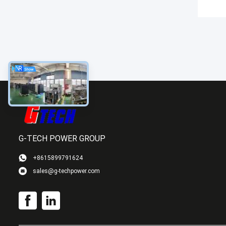
G-TECH POWER GROUP
+8615899791624
sales@g-techpower.com