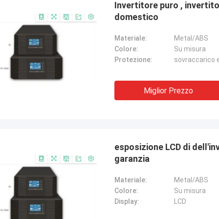
Invertitore puro , invertit
domestico
Materiale:
Metal/ABS
Colore:
Su misura
Protezione:
sovraccarico e
Stamatis Greece
sono soddisfatto con i prodotti di G-
Miglior Prezzo
gia, la qualità è molto buona e
 e con buon servizio, lo apprezzo!
esposizione LCD di dell'invertitore di potere di 800VA 640W con 2 anni di
garanzia
Materiale:
Metal/ABS
Colore:
Su misura
Display:
LCD