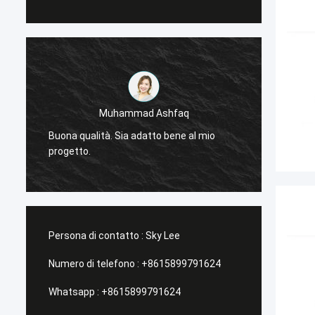
Muhammad Ashfaq
-
Molto 
Buona qualità. Sia adatto bene al mio
tecnolo
progetto.
stabile
Persona di contatto :
Sky Lee
Numero di telefono :
+8615899791624
Whatsapp :
+8615899791624