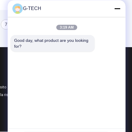
G-TECH
7
8
3:19 AM
Good day, what product are you looking 
for?
Prodotti
Tecnologia UPS di G
Linea pura UPS interattivo della sinusoide
sito
PWM UPS
lla riservatezza
Tutte le categorie