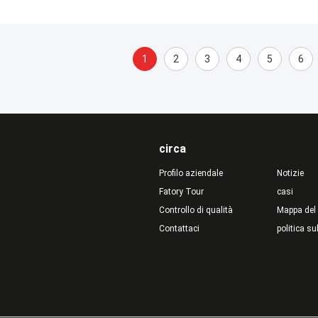
1
2
3
4
5
6
circa
Profilo aziendale
Notizie
Fatory Tour
casi
Controllo di qualità
Mappa del 
Contattaci
politica su