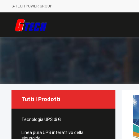
G-TECH POWER GROUP
Tutti I Prodotti
Tecnologia UPS di G
Linea pura UPS interattivo della
sinusoide