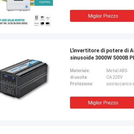
Miglior Prezzo
L'invertitore di potere di AC220V 50/60Hz ha modificato la serie della
sinusoide 3000W 5000B P
Materiale:
Metal/ABS
di uscita:
CA 220V
Protezione:
sovraccarico e
Miglior Prezzo