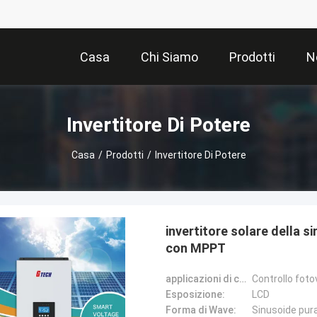
Casa
Chi Siamo
Prodotti
N
Invertitore Di Potere
Casa
/
Prodotti
/
Invertitore Di Potere
invertitore solare della 
con MPPT
applicazioni di controllo di Fuori griglia:
Esposizione:
LCD
Forma di Wave:
Sinusoide pur