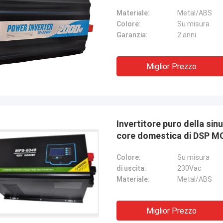
Materiale:
Metal/ABS
Colore:
Su misura
Garanzia:
2 anni
Miglior Prezzo
Invertitore puro della sin
core domestica di DSP M
Colore:
Su misura
di uscita:
230Vac
Materiale:
Metal/ABS
Miglior Prezzo