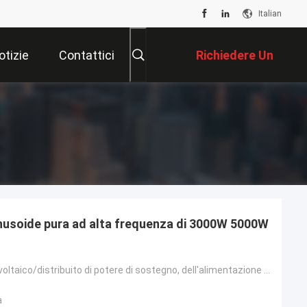
Italian
otizie
Contattici
Richiedere Un
Preventivo
sinusoide pura ad alta frequenza di 3000W 5000W
Controllo fotovoltaico/distribuito di potere di sostegno, dell'alimentazione elettrica/centrale elet
a