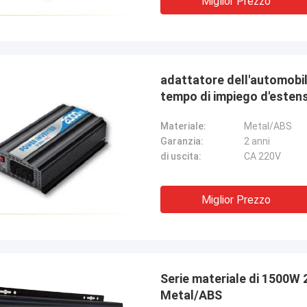
Miglior Prezzo
adattatore dell'automobil
tempo di impiego d'esten
Materiale:
Metal/ABS
Garanzia:
2 anni
di uscita:
CA 220V
Miglior Prezzo
Serie materiale di 1500W 2400A PIV dell'invertitore di potere di
Metal/ABS