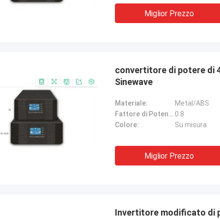
Miglior Prezzo
convertitore di potere di 
Sinewave
Materiale:
Metal/ABS
Fattore di Potenza:
0.8
Colore:
Su misura
Miglior Prezzo
Invertitore modificato di potere di sinusoide con la cassa di alluminio per