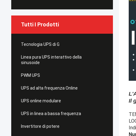
Tutti I Prodotti
Tecnologia UPS di G
Linea pura UPS interattivo della
sinusoide
PWM UPS
UPS ad alta frequenza Online
L'
Il
UPS online modulare
UPS in linea a bassa frequenza
TE
LO
Invertitore di potere
Ind
Num