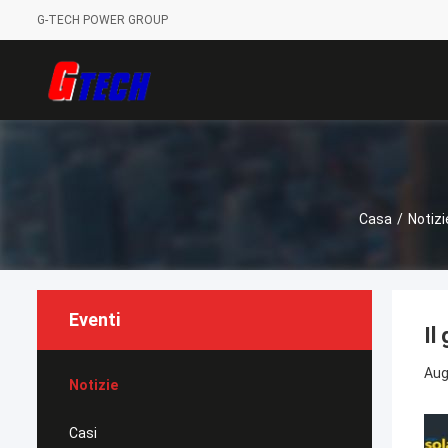
G-TECH POWER GROUP
Casa
/
Notizi
Eventi
Il
Aug
Notizie
Casi