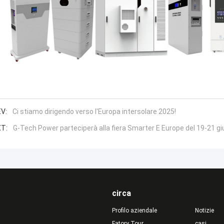
V:
Ci stiamo dirigendo verso l'Europa intersolare 2025!
T:
G-Tech Power parteciperà alla fiera Smarter E Europe del 19-21 g
circa
Profilo aziendale
Notizie
Fatory Tour
casi