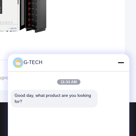
G-TECH
iugno 2024
11:34 AM
Good day, what product are you looking 
for?
Prodotti
Tecnologia UPS di G
Linea pura UPS interattivo della sinusoide