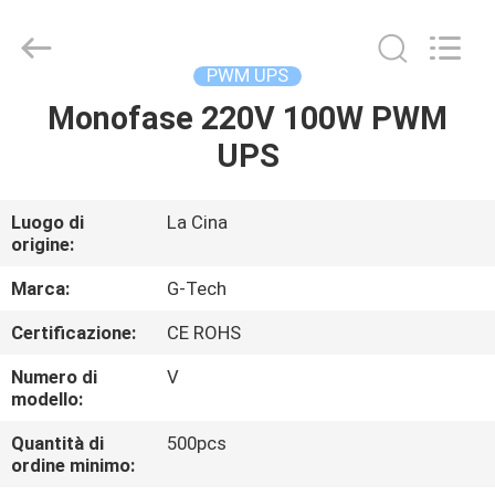
2026
G-
TECH
POWER
GROUP.
PWM UPS
All
Rights
Monofase 220V 100W PWM
CASA.
Reserved.
UPS
PRODOTTI
Luogo di
La Cina
origine:
SU
DI
Marca:
G-Tech
NOI
Certificazione:
CE ROHS
Numero di
V
VISITA
modello:
ALLA
Quantità di
500pcs
ordine minimo:
FABBRICA