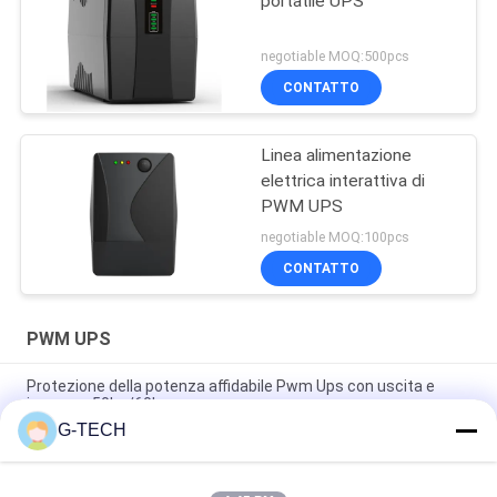
portatile UPS
negotiable MOQ:500pcs
CONTATTO
Linea alimentazione
elettrica interattiva di
PWM UPS
negotiable MOQ:100pcs
CONTATTO
PWM UPS
Protezione della potenza affidabile Pwm Ups con uscita e
ingresso 50hz/60hz
G-TECH
1000VA 600W Linea di onde sinusale modificata UPS
interattivo, UPS per computer