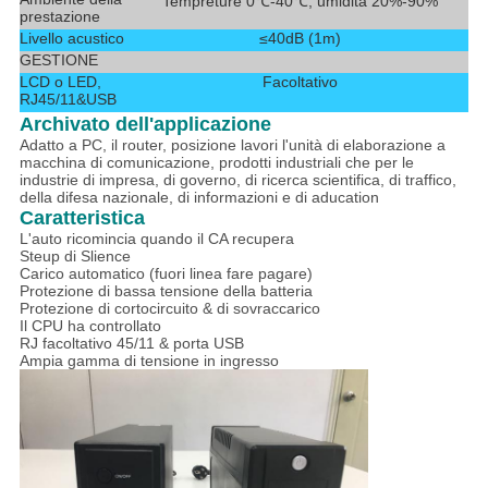
Tempreture 0℃-40℃, umidità 20%-90%
prestazione
Livello acustico
≤40dB (1m)
GESTIONE
LCD o LED,
Facoltativo
RJ45/11&USB
Archivato dell'applicazione
Adatto a PC, il router, posizione lavori l'unità di elaborazione a
macchina di comunicazione, prodotti industriali che per le
industrie di impresa, di governo, di ricerca scientifica, di traffico,
della difesa nazionale, di informazioni e di aducation
Caratteristica
L'auto ricomincia quando il CA recupera
Steup di Slience
Carico automatico (fuori linea fare pagare)
Protezione di bassa tensione della batteria
Protezione di cortocircuito & di sovraccarico
Il CPU ha controllato
RJ facoltativo 45/11 & porta USB
Ampia gamma di tensione in ingresso