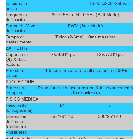
tensione in
132Vac/200~255Vac
uscita
Frequenza
60±0.5Hz o 50±0.5Hz (Batt.Mode)
dell'uscita
Forma di Wave
PWM (Batt.Mode)
dell'uscita
Tempo di
Tipico (2-6ms), 10ms massimo
trasferimento
BATTETRY
Capacità di
12V/4AH*1pc
12V/7AH*1pc
Qty.& della
batteria
Periodo di
4-6hours recuperano alla capacità di 90%
carico
PROTEZIONE
Protezione
Protezione di bassa tensione & di sovraccarico &
completa
di cortocircuito
FISICO MEDICA
Peso netto
4,4
5
(chilogrammi)
Dimensioni
255*98*140
300*95*140
dell'unità
(millimetri)
AMBIENTE
Ambiente della