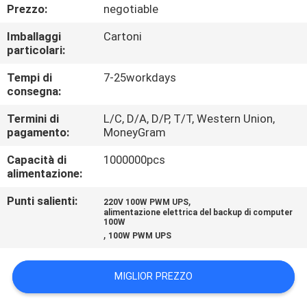
Prezzo:
negotiable
CONTROLLO
Imballaggi
Cartoni
particolari:
DELLA
QUALITÀ
Tempi di
7-25workdays
consegna:
Termini di
L/C, D/A, D/P, T/T, Western Union,
CONTATTACI
pagamento:
MoneyGram
Capacità di
1000000pcs
NOTIZIE
alimentazione:
Punti salienti:
,
220V 100W PWM UPS
CHIEDI UN
alimentazione elettrica del backup di computer
100W
PREVENTIVO
,
100W PWM UPS
MAPPA
MIGLIOR PREZZO
DEL