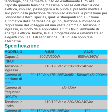
tecnologia, che permette subito ed esattamente UPS alla
risposta quando tensione massima o bassa dell'interruzione
elettrica, impulso, passeggero o la punta si presenta mentre il
suo porto della protezione dell'impulso assicura la protezione per
i dispositivi esterni speciali, quali le stampanti ecc. Funzione
automatica della partenza dei gruppi, funzione automatica di
regolazione del voltaggio ed una vasta gamma di tensione in
ingresso, in modo da è applicabile a tutti i tipi di ambiente di
energia elettrica. Inoltre, la sua progettazione è umanizzata ed
eleganti con il LED di esposizione LCD, quelle sono due
alternative.
Specificazione
MODELLO
V-525
V-625
Capacità
500VA/300W
600VA/360W
INPUT
Tensione in
110/120Vac o 220/230/240Vac
ingresso
Gamma di
90~132Vac/175~265Vac
85~150Vac/145~290Vac
tensione di
Intput
Gamma di
45~65Hz
frequenza
USCITA
Tensione in
110/120Vac o 220/230/240Vac
uscita
Gamma di
90~132Vac/175~265Vac
102-