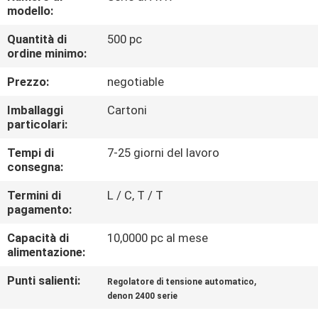
modello:
CONTROLLO
Quantità di
500 pc
ordine minimo:
DELLA
QUALITÀ
Prezzo:
negotiable
Imballaggi
Cartoni
CONTATTACI
particolari:
Tempi di
7-25 giorni del lavoro
consegna:
NOTIZIE
Termini di
L / C, T / T
pagamento:
CHIEDI UN
Capacità di
10,0000 pc al mese
PREVENTIVO
alimentazione:
Punti salienti:
,
Regolatore di tensione automatico
MAPPA
denon 2400 serie
DEL