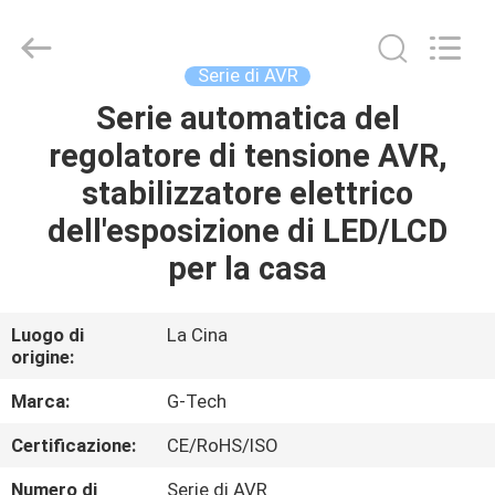
2026
G-
TECH
POWER
GROUP.
Serie di AVR
All
Rights
Serie automatica del
CASA.
Reserved.
regolatore di tensione AVR,
PRODOTTI
stabilizzatore elettrico
dell'esposizione di LED/LCD
SU
per la casa
DI
NOI
Luogo di
La Cina
origine:
VISITA
Marca:
G-Tech
ALLA
Certificazione:
CE/RoHS/ISO
FABBRICA
Numero di
Serie di AVR