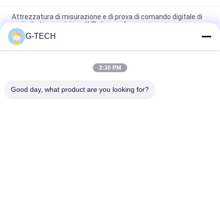
Attrezzatura di misurazione e di prova di comando digitale di
serie di alta precisione AVR di monofase
G-TECH
Serie automatica del regolatore di tensione AVR,
stabilizzatore elettrico dell'esposizione di LED/LCD per la casa
3:30 PM
prestazione affidabile degli stabilizzatori automatici di
tensione di CA di monofase di serie di 3KVA AVR
Good day, what product are you looking for?
Categorie popolari
Tutti
Linea Pura UPS 
Tecnologia UPS Di G
Interattivo Della 
Sinusoide
UPS Ad Alta 
PWM UPS
Frequenza Online
UPS In Linea A 
UPS Online Modulare
Bassa Frequenza