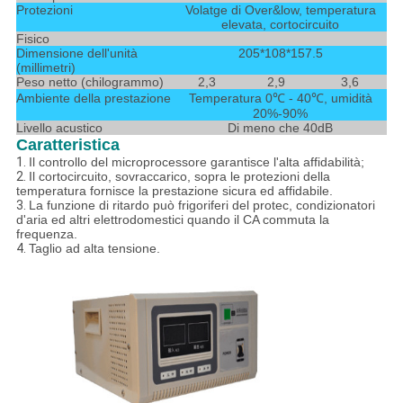
Protezioni
Volatge di Over&low, temperatura
elevata, cortocircuito
Fisico
Dimensione dell'unità
205*108*157.5
(millimetri)
Peso netto (chilogrammo)
2,3
2,9
3,6
Ambiente della prestazione
Temperatura 0℃ - 40℃, umidità
20%-90%
Livello acustico
Di meno che 40dB
Caratteristica
1.
Il controllo del microprocessore garantisce l'alta affidabilità;
2.
Il cortocircuito, sovraccarico, sopra le protezioni della
temperatura fornisce la prestazione sicura ed affidabile.
3.
La funzione di ritardo può frigoriferi del protec, condizionatori
d'aria ed altri elettrodomestici quando il CA commuta la
frequenza.
4.
Taglio ad alta tensione.