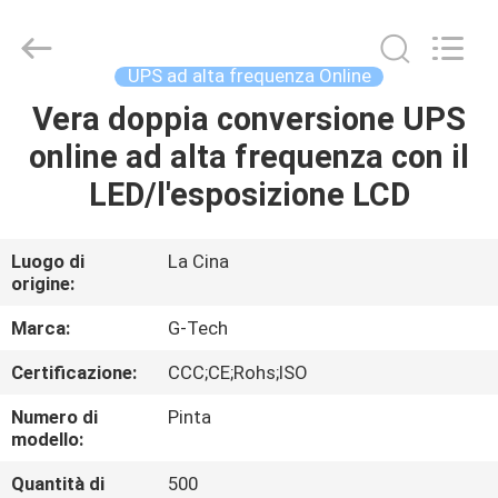
2026
G-
TECH
POWER
GROUP.
UPS ad alta frequenza Online
All
Rights
Vera doppia conversione UPS
CASA.
Reserved.
online ad alta frequenza con il
PRODOTTI
LED/l'esposizione LCD
SU
Luogo di
La Cina
origine:
DI
NOI
Marca:
G-Tech
Certificazione:
CCC;CE;Rohs;ISO
VISITA
Numero di
Pinta
ALLA
modello:
FABBRICA
Quantità di
500