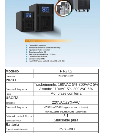
Modello
PT-2KS
Capacità
2000VA/1800W
INPUT
Trasferimento: 160VAC 5%-300VAC 5%
A vuoto: 110VAC 5%-300VAC 5%
Gamma di frequenza
Monofase con terra
Fase
USCITA
220VAC±2%VAC
Tensione
Gamma di frequenza
47-53Hz o 57-63Hz (gamma sincronizzata)
50Hz±0.25Hz or60Hz±0.3Hz (Batt.mode)
3:1
Fattore di cresta di Currrent
Sinusoide pura
Forma di Wave
Batteria
12V/7-9AH
Capacità della batteria