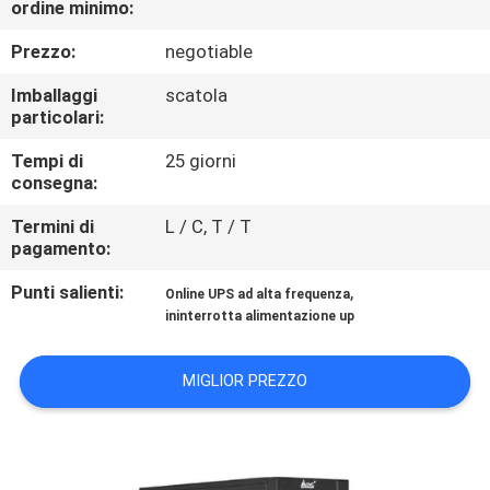
ordine minimo:
CONTROLLO
Prezzo:
negotiable
DELLA
Imballaggi
scatola
particolari:
QUALITÀ
Tempi di
25 giorni
consegna:
CONTATTACI
Termini di
L / C, T / T
pagamento:
NOTIZIE
Punti salienti:
,
Online UPS ad alta frequenza
ininterrotta alimentazione up
CHIEDI UN
PREVENTIVO
MIGLIOR PREZZO
MAPPA
DEL