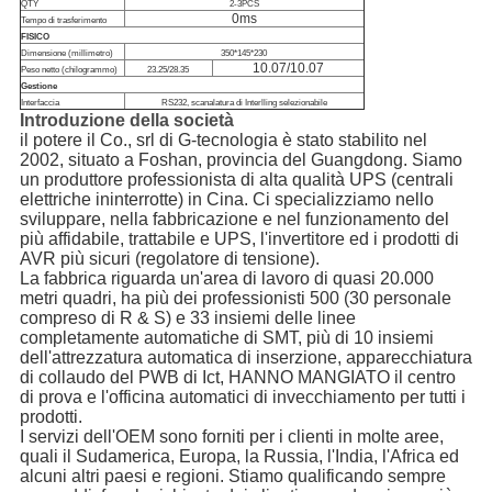
QTY
2-3PCS
0ms
Tempo di trasferimento
FISICO
Dimensione (millimetro)
350*145*230
10.07/10.07
Peso netto (chilogrammo)
23.25/28.35
Gestione
Interfaccia
RS232, scanalatura di Interlling selezionabile
Introduzione della società
il potere il Co., srl di G-tecnologia è stato stabilito nel
2002, situato a Foshan, provincia del Guangdong. Siamo
un produttore professionista di alta qualità UPS (centrali
elettriche ininterrotte) in Cina. Ci specializziamo nello
sviluppare, nella fabbricazione e nel funzionamento del
più affidabile, trattabile e UPS, l'invertitore ed i prodotti di
AVR più sicuri (regolatore di tensione).
La fabbrica riguarda un'area di lavoro di quasi 20.000
metri quadri, ha più dei professionisti 500 (30 personale
compreso di R & S) e 33 insiemi delle linee
completamente automatiche di SMT, più di 10 insiemi
dell'attrezzatura automatica di inserzione, apparecchiatura
di collaudo del PWB di Ict, HANNO MANGIATO il centro
di prova e l'officina automatici di invecchiamento per tutti i
prodotti.
I servizi dell'OEM sono forniti per i clienti in molte aree,
quali il Sudamerica, Europa, la Russia, l'India, l'Africa ed
alcuni altri paesi e regioni. Stiamo qualificando sempre