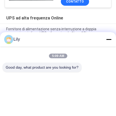
CONTATTO
UPS ad alta frequenza Online
Fornitore di alimentazione senza interruzione a doppia
conversione in linea UPS a fase singola 1kva -10kva per
generatore domestico
Lily
Monofase UPS 1-10kva PF 1,0 di doppio conversione online
5:09 AM
PTEC Online Doppia conversione UPS monofase 1-10kva PF
1.0
Good day, what product are you looking for?
Categorie popolari
Tutti
Linea Pura UPS 
Tecnologia UPS Di G
Interattivo Della 
Sinusoide
UPS Ad Alta 
PWM UPS
Frequenza Online