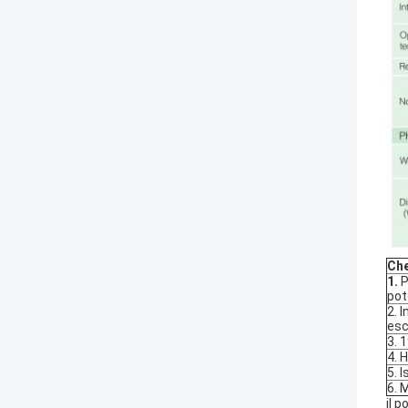
Che
1.
P
pot
2. 
esc
3. 
4. 
5. 
6. 
il 