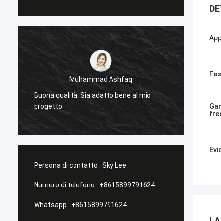
DE
App
St
Fas
Muhammad Ashfaq
Molto sono sodd
Buona qualità. Sia adatto bene al mio
tecnologia, la 
progetto.
Ga
stabile e con b
fre
Evi
Persona di contatto :
Sky Lee
Numero di telefono :
+8615899791624
Whatsapp :
+8615899791624
LA