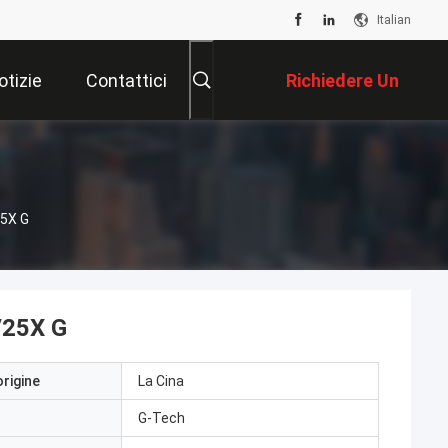
Italian
otizie
Contattici
Richiedere Un
Preventivo
25X G
/25X G
origine
La Cina
G-Tech