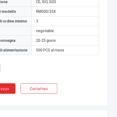
zione
CE, ISO, SGS
i modello
RM500/25X
di ordine minimo
3
negotiable
 consegna
20-25 giorni
di alimentazione
500 PCS al mese
Prezzo
Contattaci