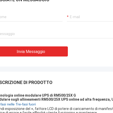
Invia Messaggio
SCRIZIONE DI PRODOTTO
nologia online modulare UPS di RM500/25X G
ulare sugli allineamenti RM500/25X UPS online ad alta frequenza, U
fasi nelle Tre-fasi fuori
ndi esposizione del ※, fattore LCD di potere di caricamento di manifestaz
ice di errore e facile affinchè utente funzionino e mantenere.