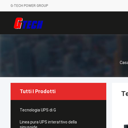
G-TECH POWER GROUP
Cas
Tutti I Prodotti
Te
Tecnologia UPS di G
Linea pura UPS interattivo della
sinusoide