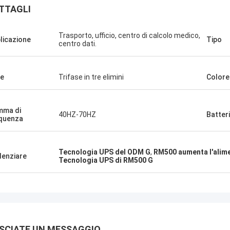
TTAGLI
Trasporto, ufficio, centro di calcolo medico,
licazione
Tipo
centro dati.
amatis Greece
e
Trifase in tre elimini
Colore
isfatto con i prodotti di G-
qualità è molto buona e
mma di
40HZ-70HZ
Batter
uon servizio, lo apprezzo!
quenza
Tecnologia UPS del ODM G
,
RM500 aumenta l'alime
denziare
Tecnologia UPS di RM500 G
SCIATE UN MESSAGGIO