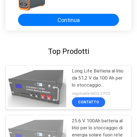
batteria LiFePO4
Continua
Top Prodotti
Long Life Batteria al litio
da 51,2 V da 100 Ah per
lo stoccaggio
dell'energia
negotiable MOQ:2 PCS
CONTATTO
25.6 V 100Ah batteria al
litio per lo stoccaggio di
energia solare fuori rete