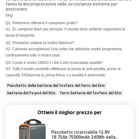
fanno la decompressione nelle circostanze estreme per
assicurare.
FAQ
Q1: Potremmo ottenere il campione gratis?
A1: Sì, campioni liberi per provare. Il cliente deve soltanto sopportare la
tassa di trasporto.
Q2: Possiamo visitare la vostra fabbrica?
A2: Caloroso accoglienza! Una volta che abbiamo vostro programma,
continueremo tutto il vostro caso.
Q3: Come è vostro
18650 Li-Ion Cells ricaricabile
qualità?
A3:
Tutto il nostro prodotto effettuare la prova di anti-perdita,
prova di
capacità,
FAS
e
prova ty,
prova fisica. La qualità è assicurata.
Pacchetto della batteria del fosfato del ferro del litio
batteria del Fe po4 del litio
ferro batteria del fosfato del litio
Ottieni il miglior prezzo per
Pacchetto ricaricabile 12.8V
18.75Ah 75000mAh 240Wh della