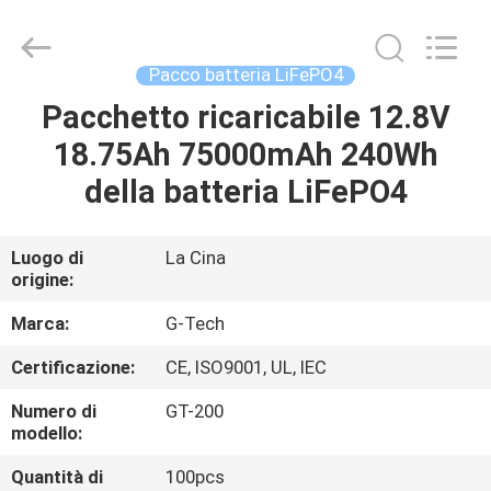
2026
G-
TECH
POWER
GROUP.
Pacco batteria LiFePO4
All
Rights
Pacchetto ricaricabile 12.8V
CASA.
Reserved.
18.75Ah 75000mAh 240Wh
PRODOTTI
della batteria LiFePO4
SU
Luogo di
La Cina
origine:
DI
NOI
Marca:
G-Tech
Certificazione:
CE, ISO9001, UL, IEC
VISITA
Numero di
GT-200
ALLA
modello:
FABBRICA
Quantità di
100pcs