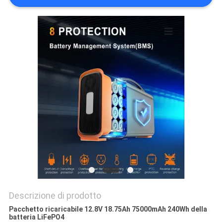
SITO
NORME
SULLA
PRIVACY
Descrizione di prodotto
Pacchetto ricaricabile 12.8V 18.75Ah 75000mAh 240Wh della
batteria LiFePO4