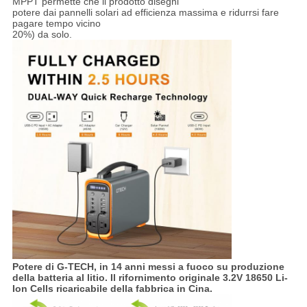
MPPT permette che il prodotto disegni
potere dai pannelli solari ad efficienza massima e ridurrsi fare
pagare tempo vicino
20%) da solo.
Potere di G-TECH, in 14 anni messi a fuoco su produzione
della batteria al litio. Il rifornimento originale 3.2V 18650 Li-
Ion Cells ricaricabile della fabbrica in Cina.