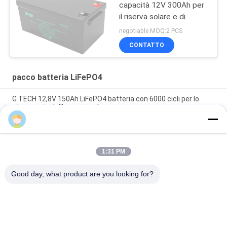
capacità 12V 300Ah per
il riserva solare e di
energia
negotiable MOQ:2 PCS
CONTATTO
pacco batteria LiFePO4
G TECH 12,8V 150Ah LiFePO4 batteria con 6000 cicli per lo
stoccaggio dell'energia solare
G-TECH
Batteria LiFePO4 G TECH 72V 30Ah con 6000 cicli di vita per
biciclette e tricicli elettrici
1:31 PM
G TECH 76.8V 100Ah LiFePO4 batteria con 6000 ciclo di vita
per biciclette elettriche e triciclo
Good day, what product are you looking for?
Categorie popolari
Tutti
Linea Pura UPS 