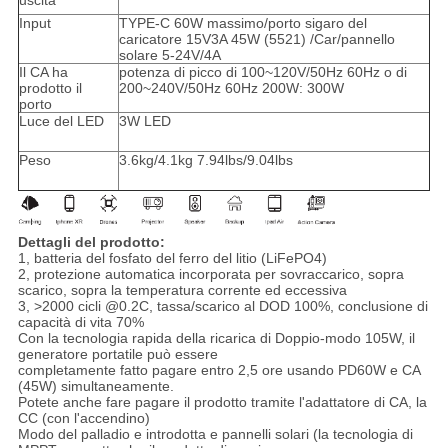
uscita
Input
TYPE-C 60W massimo/porto sigaro del
caricatore 15V3A 45W (5521) /Car/pannello
solare 5-24V/4A
Il CA ha
potenza di picco di 100~120V/50Hz 60Hz o di
prodotto il
200~240V/50Hz 60Hz 200W: 300W
porto
Luce del LED
3W LED
Peso
3.6kg/4.1kg 7.94lbs/9.04lbs
Dettagli del prodotto:
1, batteria del fosfato del ferro del litio (LiFePO4)
2, protezione automatica incorporata per sovraccarico, sopra
scarico, sopra la temperatura corrente ed eccessiva
3, >2000 cicli @0.2C, tassa/scarico al DOD 100%, conclusione di
capacità di vita 70%
Con la tecnologia rapida della ricarica di Doppio-modo 105W, il
generatore portatile può essere
completamente fatto pagare entro 2,5 ore usando PD60W e CA
(45W) simultaneamente.
Potete anche fare pagare il prodotto tramite l'adattatore di CA, la
CC (con l'accendino)
Modo del palladio e introdotta e pannelli solari (la tecnologia di