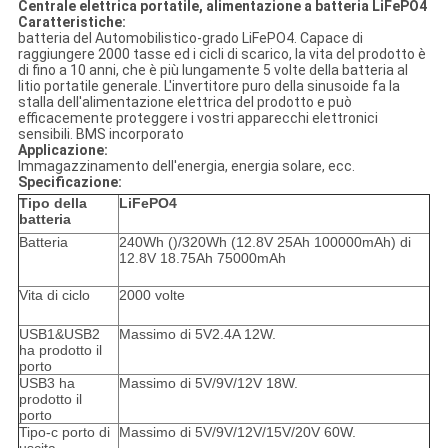
Centrale elettrica portatile, alimentazione a batteria LiFePO4
Caratteristiche:
batteria del Automobilistico-grado LiFePO4. Capace di
raggiungere 2000 tasse ed i cicli di scarico, la vita del prodotto è
di fino a 10 anni, che è più lungamente 5 volte della batteria al
litio portatile generale. L'invertitore puro della sinusoide fa la
stalla dell'alimentazione elettrica del prodotto e può
efficacemente proteggere i vostri apparecchi elettronici
sensibili. BMS incorporato
Applicazione:
Immagazzinamento dell'energia, energia solare, ecc.
Specificazione:
Tipo della
LiFePO4
batteria
Batteria
240Wh ()/320Wh (12.8V 25Ah 100000mAh) di
12.8V 18.75Ah 75000mAh
Vita di ciclo
2000 volte
USB1&USB2
Massimo di 5V2.4A 12W.
ha prodotto il
porto
USB3 ha
Massimo di 5V/9V/12V 18W.
prodotto il
porto
Tipo-c porto di
Massimo di 5V/9V/12V/15V/20V 60W.