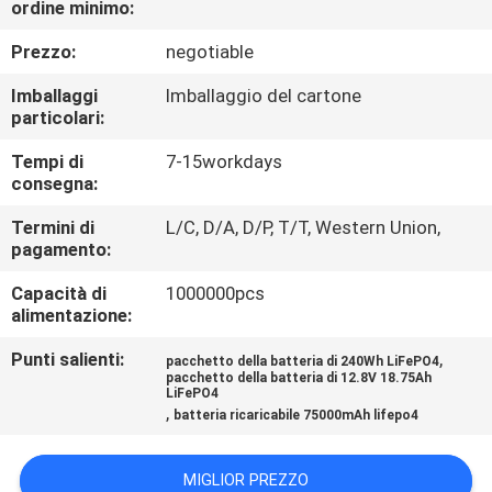
ordine minimo:
CONTROLLO
Prezzo:
negotiable
DELLA
Imballaggi
Imballaggio del cartone
particolari:
QUALITÀ
Tempi di
7-15workdays
consegna:
CONTATTACI
Termini di
L/C, D/A, D/P, T/T, Western Union,
pagamento:
NOTIZIE
Capacità di
1000000pcs
alimentazione:
CHIEDI UN
Punti salienti:
,
pacchetto della batteria di 240Wh LiFePO4
PREVENTIVO
pacchetto della batteria di 12.8V 18.75Ah
LiFePO4
,
batteria ricaricabile 75000mAh lifepo4
MAPPA
DEL
MIGLIOR PREZZO