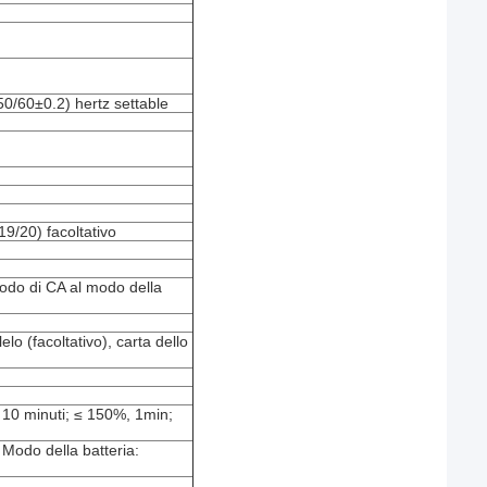
/60±0.2) hertz settable
/20) facoltativo
odo di CA al modo della
o (facoltativo), carta dello
10 minuti; ≤ 150%, 1min;
odo della batteria: