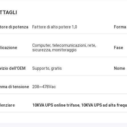
TTAGLI
tore di potenza
Fattore di alto potere 1,0
Forma 
Stamatis G
Computer, telecomunicazioni, rete,
Muhammad Ashfaq
licazione
Fase
sicurezza, monitoraggio
Molto sono soddisfatto c
qualità. Sia adatto bene al mio
tecnologia, la qualità è 
to.
stabile e con buon serviz
vizio dell'OEM
Supporto, gratis
Nome
ma di tensione
208~478Vac
denziare
10KVA UPS online trifase
,
10KVA UPS ad alta freq