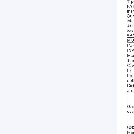
Tip
FAT
Int
Que
int
dis
vast
ele
MO
Pot
IN
Mod
Ten
Gam
Fre
Fat
del
Dis
arm
Gam
esc
US
Mod