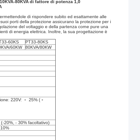
 10KVA-80KVA di fattore di potenza 1,0
A
 permettendole di rispondere subito ed esattamente alle
 suoi porti della protezione assicurano la protezione per i
regolazione del voltaggio e della partenza come pure una
enti di energia elettrica. Inoltre, la sua progettazione è
T33-60KS
PT33-80KS
0KVA/60KW
80KVA/80KW
lusione: 220V: ﹢ 25% (﹢
(-20%, - 30% facoltativo)
 ±10%