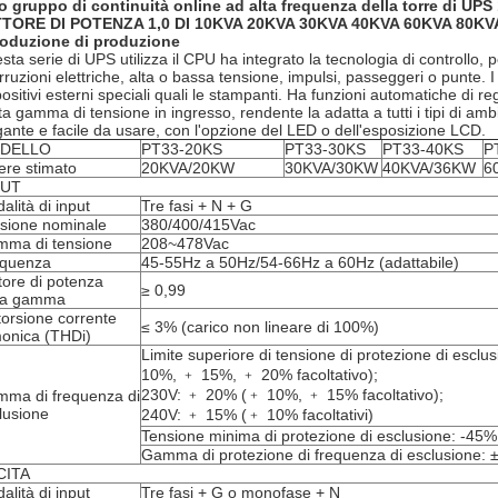
o gruppo di continuità online ad alta frequenza della torre di UPS
TORE DI POTENZA 1,0 DI 10KVA 20KVA 30KVA 40KVA 60KVA 80KV
roduzione di produzione
sta serie di UPS utilizza il CPU ha integrato la tecnologia di controllo,
erruzioni elettriche, alta o bassa tensione, impulsi, passeggeri o punte. I
positivi esterni speciali quali le stampanti. Ha funzioni automatiche di 
a gamma di tensione in ingresso, rendente la adatta a tutti i tipi di ambi
gante e facile da usare, con l'opzione del LED o dell'esposizione LCD.
DELLO
PT33-20KS
PT33-30KS
PT33-40KS
P
ere stimato
20KVA/20KW
30KVA/30KW
40KVA/36KW
6
PUT
alità di input
Tre fasi + N + G
sione nominale
380/400/415Vac
ma di tensione
208~478Vac
quenza
45-55Hz a 50Hz/54-66Hz a 60Hz (adattabile)
tore di potenza
≥ 0,99
la gamma
torsione corrente
≤ 3% (carico non lineare di 100%)
onica (THDi)
Limite superiore di tensione di protezione di esc
10%, ﹢ 15%, ﹢ 20% facoltativo);
230V: ﹢ 20% (﹢ 10%, ﹢ 15% facoltativo);
ma di frequenza di
lusione
240V: ﹢ 15% (﹢ 10% facoltativi)
Tensione minima di protezione di esclusione: -45% 
Gamma di protezione di frequenza di esclusione:
CITA
alità di input
Tre fasi + G o monofase + N