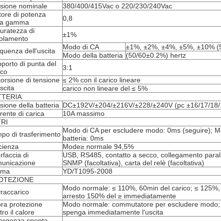
sione nominale
380/400/415Vac o 220/230/240Vac
tore di potenza
0,8
la gamma
uratezza di
±1%
olamento
Modo di CA
±1%, ±2%, ±4%, ±5%, ±10% (50
quenza dell'uscita
Modo della batteria
(50/60±0.2%) hertz
porto di punta del
3:1
ico
torsione di tensione
≤ 2% con il carico lineare
uscita
carico non lineare del ≤ 5%
TTERIA
sione della batteria
DC±192V/±204/±216V/±228/±240V (pc ±16/17/18/19
rente di carica
10A massimo
TRI
Modo di CA per escludere modo: 0ms (seguire); M
po di trasferimento
batteria: 0ms
icienza
Mode≥ normale 94,5%
erfaccia di
USB, RS485, contatto a secco, collegamento parallel
unicazione
SNMP (facoltativa), carta del relè (facoltativa)
rma
YD/T1095-2008
OTEZIONE
Modo normale: ≤ 110%, 60min del carico; ≤ 125%, 
raccarico
arresto 150% del ≥ immediatamente
ra protezione
Modo normale: commutatore per escludere modo; M
tro il calore
spenga immediatamente l'uscita
rgenza spenta