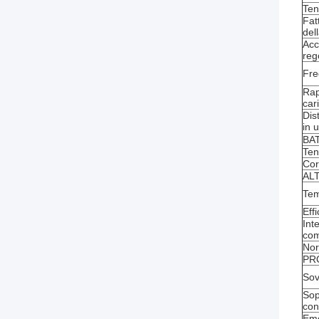
Ten
Fat
del
Acc
reg
Fre
Rap
car
Dis
in 
BA
Ten
Cor
AL
Tem
Eff
Int
com
No
PR
Sov
Sop
con
Eme