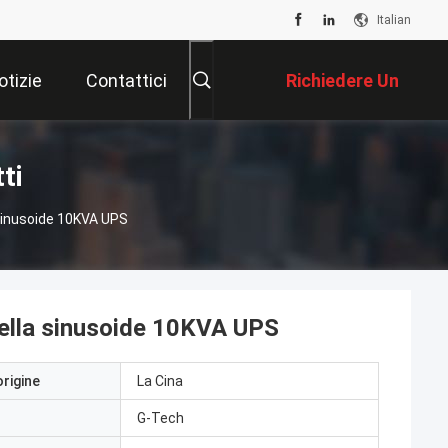
Italian
otizie
Contattici
Richiedere Un
Preventivo
ti
 Sinusoide 10KVA UPS
 della sinusoide 10KVA UPS
origine
La Cina
G-Tech