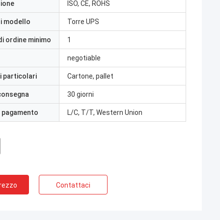
zione
ISO, CE, ROHS
i modello
Torre UPS
di ordine minimo
1
negotiable
 particolari
Cartone, pallet
 consegna
30 giorni
i pagamento
L/C, T/T, Western Union
Prezzo
Contattaci