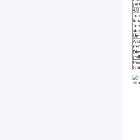
(E
AM
Tem
fun
Tem
sto
Umi
Alt
PH
Dim
(mil
Pes
(ch
Int