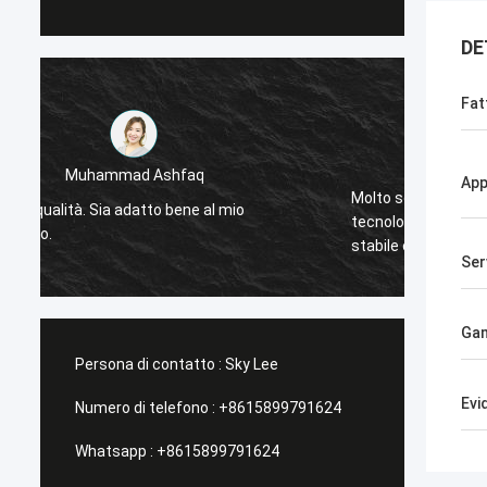
DE
Fat
Stamatis Greece
App
Molto sono soddisfatto con i prodotti di G-
Buona 
tecnologia, la qualità è molto buona e
proget
stabile e con buon servizio, lo apprezzo!
Ser
Gam
Persona di contatto :
Sky Lee
Evi
Numero di telefono :
+8615899791624
Whatsapp :
+8615899791624