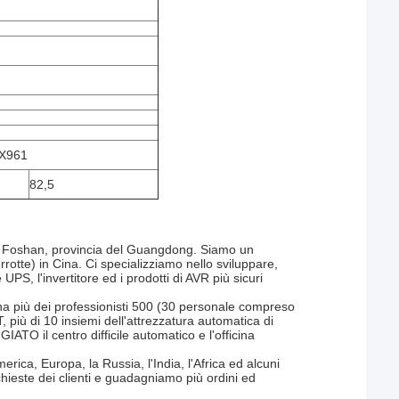
X961
82,5
ato a Foshan, provincia del Guangdong. Siamo un
errotte) in Cina. Ci specializziamo nello sviluppare,
UPS, l'invertitore ed i prodotti di AVR più sicuri
 ha più dei professionisti 500 (30 personale compreso
 più di 10 insiemi dell'attrezzatura automatica di
TO il centro difficile automatico e l'officina
merica, Europa, la Russia, l'India, l'Africa ed alcuni
chieste dei clienti e guadagniamo più ordini ed