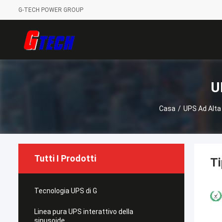
G-TECH POWER GROUP
U
Casa
/
UPS Ad Alta
Tutti I Prodotti
Ti
Tecnologia UPS di G
Linea pura UPS interattivo della
sinusoide