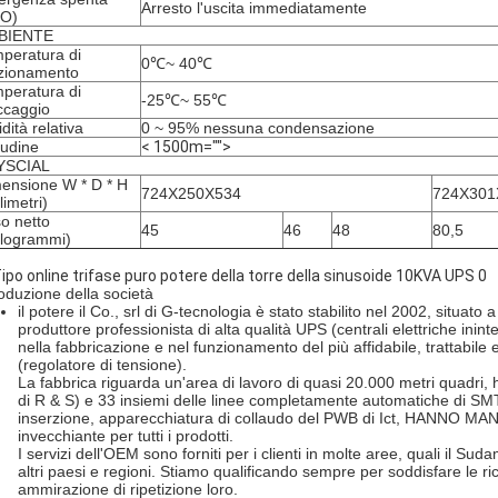
Arresto l'uscita immediatamente
PO)
BIENTE
peratura di
0℃~ 40℃
zionamento
peratura di
-25℃~ 55℃
ccaggio
dità relativa
0 ~ 95% nessuna condensazione
itudine
< 1500m="">
YSCIAL
ensione W * D * H
724X250X534
724X301
limetri)
o netto
45
46
48
80,5
ilogrammi)
roduzione della società
il potere il Co., srl di G-tecnologia è stato stabilito nel 2002, situ
produttore professionista di alta qualità UPS (centrali elettriche inint
nella fabbricazione e nel funzionamento del più affidabile, trattabile e 
(regolatore di tensione).
La fabbrica riguarda un'area di lavoro di quasi 20.000 metri quadri,
di R & S) e 33 insiemi delle linee completamente automatiche di SMT,
inserzione, apparecchiatura di collaudo del PWB di Ict, HANNO MANGIA
invecchiante per tutti i prodotti.
I servizi dell'OEM sono forniti per i clienti in molte aree, quali il Suda
altri paesi e regioni. Stiamo qualificando sempre per soddisfare le ri
ammirazione di ripetizione loro.