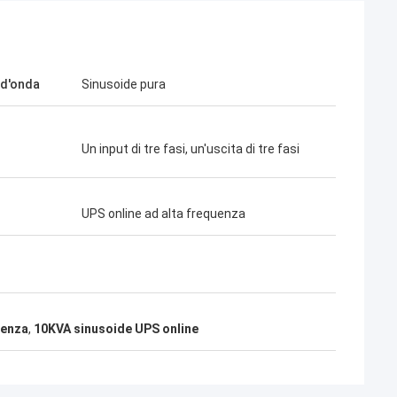
d'onda
Sinusoide pura
reece
Un input di tre fasi, un'uscita di tre fasi
on i prodotti di G-
molto buona e
io, lo apprezzo!
UPS online ad alta frequenza
uenza
,
10KVA sinusoide UPS online