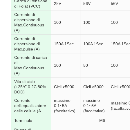
Carica di tensione
28V
56V
56V
di Folat (VCC)
Corrente di
dispersione di
100
100
100
Max.Continuous
(A)
Corrente di
dispersione di
150A 1Sec.
100A 1Sec.
150A 1Sec
Max.pulse (A)
Corrente di carica
di
100
50
100
Max.Continuous
(A)
Vita di ciclo
(+25℃ 0.2C 80%
Cicli >5000
Cicli >5000
Cicli >500
DOD)
Corrente
massimo
massimo
massimo 
dell'equalizzatore
0.1~5A
0.1~5A
(facoltativ
delle cellule (A
(facoltativo)
(facoltativo)
Terminale
M6
Durata di