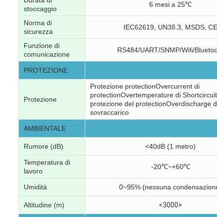
6 mesi a 25℃
stoccaggio
Norma di
IEC62619, UN38.3, MSDS, C
sicurezza
Funzione di
RS484/UART/SNMP/Wifi/Bluetoo
comunicazione
PROTEZIONE
Protezione protectionOvercurrent di
protectionOvertemperature di Shortcircuit
Protezione
protezione del protectionOverdischarge d
sovraccarico
AMBIENTALE
Rumore (dB)
<40dB (1 metro)
Temperatura di
-20℃~+60℃
lavoro
Umidità
0~95% (nessuna condensazion
Altitudine (m)
<3000>