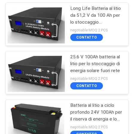
Long Life Batteria al litio
da 51,2 V da 100 Ah per
lo stoccaggio
dell'energia
negotiable MOQ:2 PCS
CONTATTO
25.6 V 100Ah batteria al
litio per lo stoccaggio di
energia solare fuori rete
negotiable MOQ:2 PCS
CONTATTO
Batteria al litio a ciclo
profondo 24V 100Ah per
il riserva di energia e lo
stoccaggio dell'energia
negotiable MOQ:2 PCS