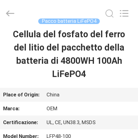
-
2026
G-
TECH
Pacco batteria LiFePO4
POWER
GROUP.
Cellula del fosfato del ferro
CASA.
All
Rights
Reserved.
del litio del pacchetto della
PRODOTTI
batteria di 4800WH 100Ah
LiFePO4
SU
DI
Place of Origin:
China
NOI
Marca:
OEM
Certificazione:
UL, CE, UN38.3, MSDS
VISITA
Model Number:
LFP48-100