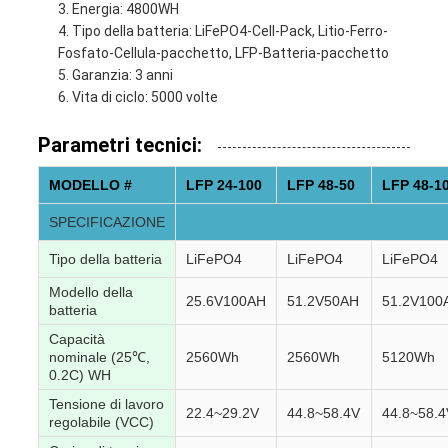
Energia: 4800WH
Tipo della batteria: LiFePO4-Cell-Pack, Litio-Ferro-
Fosfato-Cellula-pacchetto, LFP-Batteria-pacchetto
Garanzia: 3 anni
Vita di ciclo: 5000 volte
Parametri tecnici:
MODELLO #
LFP 24-100
LFP 48-50
LFP 48-1
SPECIFICAZIONE
Tipo della batteria
LiFePO4
LiFePO4
LiFePO4
Modello della
25.6V100AH
51.2V50AH
51.2V100
batteria
Capacità
nominale (25℃,
2560Wh
2560Wh
5120Wh
0.2C) WH
Tensione di lavoro
22.4~29.2V
44.8~58.4V
44.8~58.4
regolabile (VCC)