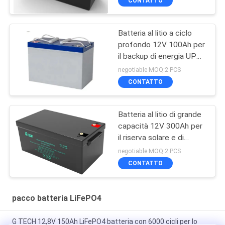
CONTATTO
Batteria al litio a ciclo
profondo 12V 100Ah per
il backup di energia UPS
e lo stoccaggio di
negotiable MOQ:2 PCS
energia
CONTATTO
Batteria al litio di grande
capacità 12V 300Ah per
il riserva solare e di
energia
negotiable MOQ:2 PCS
CONTATTO
pacco batteria LiFePO4
G TECH 12,8V 150Ah LiFePO4 batteria con 6000 cicli per lo