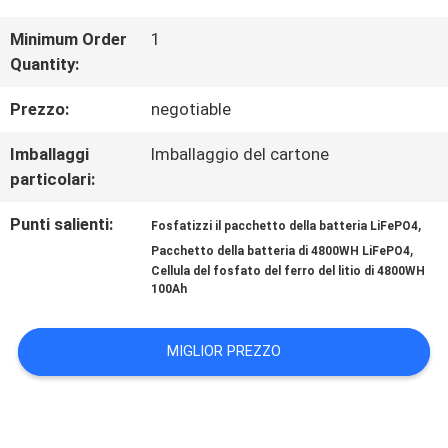
ALLA
Minimum Order
1
FABBRICA
Quantity:
Prezzo:
negotiable
CONTROLLO
Imballaggi
Imballaggio del cartone
DELLA
particolari:
QUALITÀ
Punti salienti:
,
Fosfatizzi il pacchetto della batteria LiFePO4
,
Pacchetto della batteria di 4800WH LiFePO4
Cellula del fosfato del ferro del litio di 4800WH
CONTATTACI
100Ah
NOTIZIE
MIGLIOR PREZZO
CHIEDI UN