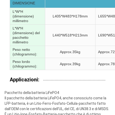
DIMENSIONE
L*W*H
(dimensione)
L405*W483*H178mm
L655*W4
millimetro
L*W*H
(dimensione) del
L440*W518*H213mm
L690*W5
pacchetto
millimetro
Peso netto
Approx.35kg
Approx.72
(chilogrammo):
Peso lordo
Approx.39kg
Approx.78
(chilogrammo):
Applicazioni:
Pacchetto della batteria LiFePO4
Il pacchetto della batteria LiFePO4, anche conosciuto come la
LFP-batteria, è un Litio-Ferro-Fosfato-Cellula-pacchetto fatto
dall'OEM con le certificazioni dell'UL, del CE, di UN38.3 e di MSDS.
È un Litio-Ione-Fosfato-Batteria-pacchetto che è di ottimo