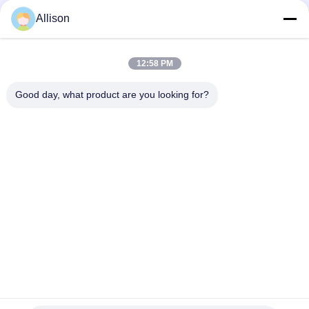
stoccaggio dell'energia solare
Allison
Batteria LiFePO4 G TECH 72V 30Ah con 6000 cicli di vita per
biciclette e tricicli elettrici
12:58 PM
G TECH 76.8V 100Ah LiFePO4 batteria con 6000 ciclo di vita
Good day, what product are you looking for?
per biciclette elettriche e triciclo
Categorie popolari
Tutti
Linea Pura UPS 
Tecnologia UPS Di G
Interattivo Della 
Sinusoide
UPS Ad Alta 
PWM UPS
Frequenza Online
UPS In Linea A 
UPS Online Modulare
Bassa Frequenza