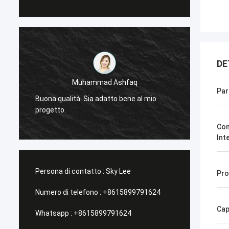
DE
Muhammad Ashfaq
Par
-
Molto 
Buona qualità. Sia adatto bene al mio
tecnolo
progetto.
stabile
Com
Int
Persona di contatto :
Sky Lee
Pro
Numero di telefono :
+8615899791624
Cap
Whatsapp :
+8615899791624