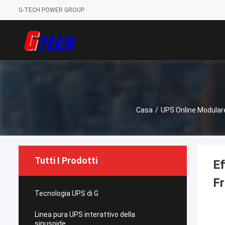
G-TECH POWER GROUP
Casa
/
UPS Online Modular
Tutti I Prodotti
Ef
F
Tecnologia UPS di G
Linea pura UPS interattivo della
sinusoide