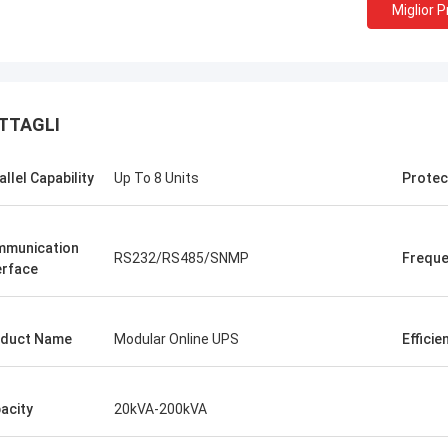
Miglior 
TTAGLI
Stamatis Greece
allel Capability
Up To 8 Units
Protec
sono soddisfatto con i prodotti di G-
gia, la qualità è molto buona e
 e con buon servizio, lo apprezzo!
munication
RS232/RS485/SNMP
Frequ
erface
duct Name
Modular Online UPS
Efficie
acity
20kVA-200kVA