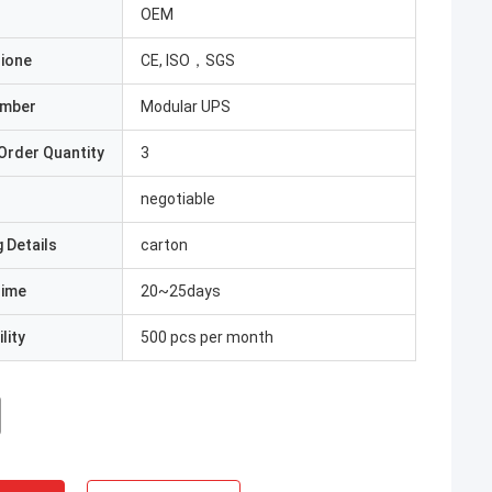
OEM
zione
CE, ISO，SGS
umber
Modular UPS
Order Quantity
3
negotiable
 Details
carton
Time
20~25days
lity
500 pcs per month