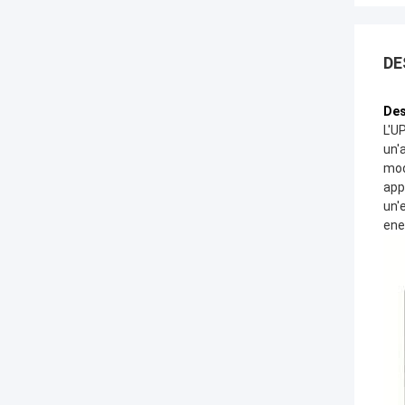
DE
Des
L'U
un'
mod
app
un'
ene