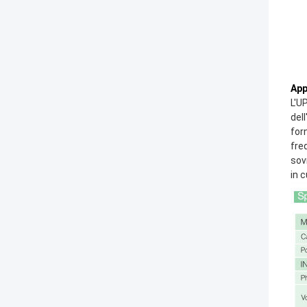
App
L'U
del
for
fre
sov
in 