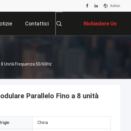
Italian
otizie
Contattici
Richiedere Un
Preventivo
A 8 Unità Frequenza 50/60Hz
dulare Parallelo Fino a 8 unità
rigin
China