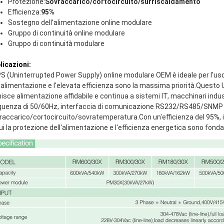
Protezione:
Sovraccarico/cortocircuito/surriscaldamento
Efficienza:
95%
Sostegno dell'alimentazione online modulare
Gruppo di continuità online modulare
Gruppo di continuità modulare
licazioni:
PS (Uninterrupted Power Supply) online modulare OEM è ideale per l'uso in
l'alimentazione e l'elevata efficienza sono la massima priorità.Questo
nisce alimentazione affidabile e continua a sistemi IT, macchinari indus
quenza di 50/60Hz, interfaccia di comunicazione RS232/RS485/SNMP 
raccarico/cortocircuito/sovratemperatura.Con un'efficienza del 95%, il 
cui la protezione dell'alimentazione e l'efficienza energetica sono fond