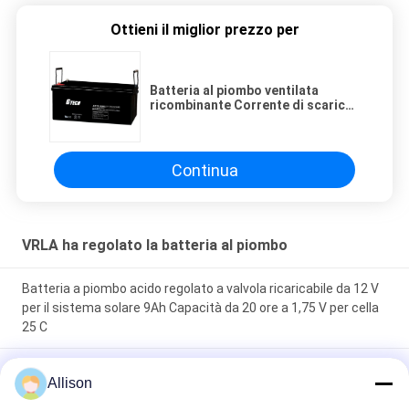
Ottieni il miglior prezzo per
Batteria al piombo ventilata
ricombinante Corrente di scarica
massima 300A
Continua
VRLA ha regolato la batteria al piombo
Batteria a piombo acido regolato a valvola ricaricabile da 12 V
per il sistema solare 9Ah Capacità da 20 ore a 1,75 V per cella
25 C
2.55 Kg 12V 9Ah VRLA type lead acid battery for
Allison
UPS,Telecom,solar system,alarm system