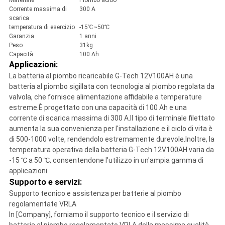
Materiale
Piombo acido
Corrente massima di
300 A
scarica
temperatura di esercizio
-15℃~50℃
Garanzia
1 anni
Peso
31kg
Capacità
100 Ah
Applicazioni:
La batteria al piombo ricaricabile G-Tech 12V100AH ​​è una
batteria al piombo sigillata con tecnologia al piombo regolata da
valvola, che fornisce alimentazione affidabile a temperature
estreme.È progettato con una capacità di 100 Ah e una
corrente di scarica massima di 300 A.Il tipo di terminale filettato
aumenta la sua convenienza per l'installazione e il ciclo di vita è
di 500-1000 volte, rendendolo estremamente durevole.Inoltre, la
temperatura operativa della batteria G-Tech 12V100AH ​​varia da
-15 ℃ a 50 ℃, consentendone l'utilizzo in un'ampia gamma di
applicazioni.
Supporto e servizi:
Supporto tecnico e assistenza per batterie al piombo
regolamentate VRLA
In [Company], forniamo il supporto tecnico e il servizio di