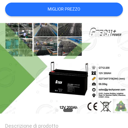
PREVENTIVO
MIGLIOR PREZZO
MAPPA
DEL
SITO
NORME
SULLA
PRIVACY
Descrizione di prodotto