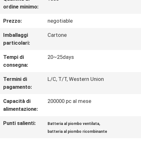
ALLA
ordine minimo:
FABBRICA
Prezzo:
negotiable
Imballaggi
Cartone
CONTROLLO
particolari:
DELLA
Tempi di
20~25days
QUALITÀ
consegna:
Termini di
L/C, T/T, Western Union
pagamento:
CONTATTACI
Capacità di
200000 pc al mese
alimentazione:
NOTIZIE
Punti salienti:
,
Batteria al piombo ventilata
batteria al piombo ricombinante
CHIEDI UN