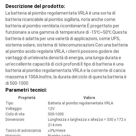
Descrizione del prodotto:
La batteria al piombo regolamentata VRLA è una sorta di
batteria ricaricabile al piombo sigillata, nota anche come
batteria al piombo ventilata ricombinante.È progettato per
funzionare a una gamma di temperature di -15℃~50℃.Questa
batteria è adatta per una varietà di applicazioni, come UPS,
sistema solare, sistema di telecomunicazioni.Con una batteria
al piombo acido regolata VRLA, i clienti possono godere dei
vantaggi di un'elevata densità di energia, una lunga durata e
un'eccellente capacità di cicli profondi.Il tipo di batteria è una
batteria al piombo regolamentata VRLA e la corrente di carica
massima è 100A.Inoltre, la durata del ciclo di questa batteria è
di 500-1000.
Parametri tecnici:
Proprietà
Valore
Tipo
Batteria al piombo regolamentata VRLA
Voltaggio
12V
Ciclo di vita
500-1000
Dimensioni
Lunghezza x larghezza x altezza = 330 x 172 x
214 mm
Tasso di autoscarica
≤3%/mese