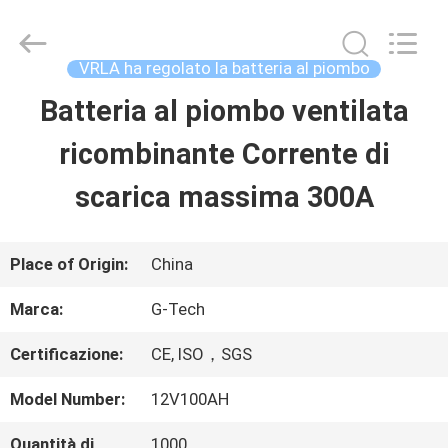
-
2026
G-
TECH
VRLA ha regolato la batteria al piombo
POWER
GROUP.
Batteria al piombo ventilata
CASA.
All
Rights
Reserved.
ricombinante Corrente di
PRODOTTI
scarica massima 300A
SU
Place of Origin:
China
DI
Marca:
G-Tech
NOI
Certificazione:
CE, ISO，SGS
Model Number:
12V100AH
VISITA
Quantità di
1000