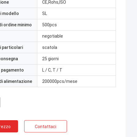
zione
CE,Rohs,ISO
i modello
SL
di ordine minimo
500pcs
negotiable
 particolari
scatola
 consegna
25 giorni
i pagamento
L / C, T / T
di alimentazione
200000pcs/mese
Prezzo
Contattaci