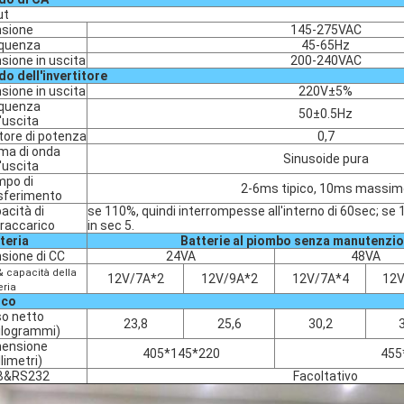
ut
sione
145-275VAC
quenza
45-65Hz
sione in uscita
200-240VAC
o dell'invertitore
sione in uscita
220V±5%
quenza
50±0.5Hz
l'uscita
tore di potenza
0,7
ma di onda
Sinusoide pura
l'uscita
po di
2-6ms tipico, 10ms massim
sferimento
acità di
se 110%, quindi interrompesse all'interno di 60sec; se
raccarico
in sec 5.
teria
Batterie al piombo senza manutenzion
sione di CC
24VA
48VA
& capacità della
12V/7A*2
12V/9A*2
12V/7A*4
12V
eria
ico
o netto
23,8
25,6
30,2
ilogrammi)
ensione
405*145*220
455
llimetri)
B&RS232
Facoltativo