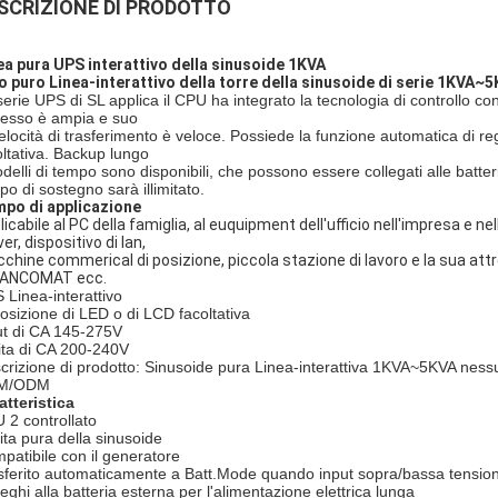
SCRIZIONE DI PRODOTTO
ea pura UPS interattivo della sinusoide 1KVA
o puro Linea-interattivo della torre della sinusoide di serie 1KVA~
serie UPS di SL applica il CPU ha integrato la tecnologia di controllo co
resso è ampia e suo
velocità di trasferimento è veloce. Possiede la funzione automatica di reg
oltativa. Backup lungo
odelli di tempo sono disponibili, che possono essere collegati alle batte
po di sostegno sarà illimitato.
po di applicazione
licabile al PC della famiglia, al euquipment dell'ufficio nell'impresa e n
er, dispositivo di lan,
chine commerical di posizione, piccola stazione di lavoro e la sua attr
BANCOMAT ecc.
 Linea-interattivo
osizione di LED o di LCD facoltativa
ut di CA 145-275V
ita di CA 200-240V
crizione di prodotto: Sinusoide pura Linea-interattiva 1KVA~5KVA nessun 
M/ODM
atteristica
 2 controllato
ita pura della sinusoide
patibile con il generatore
sferito automaticamente a Batt.Mode quando input sopra/bassa tensio
leghi alla batteria esterna per l'alimentazione elettrica lunga