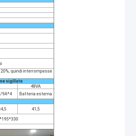
o
 120%, quindi interrompesse
e sigillate
48VA
/9A*4
Batteria esterna
34,5
41,5
*195*330