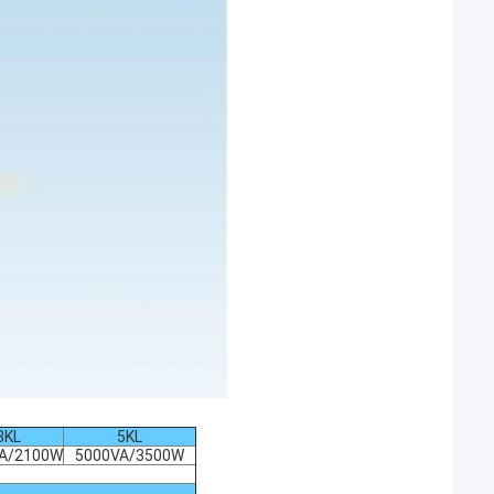
3KL
5KL
A/2100W
5000VA/3500W