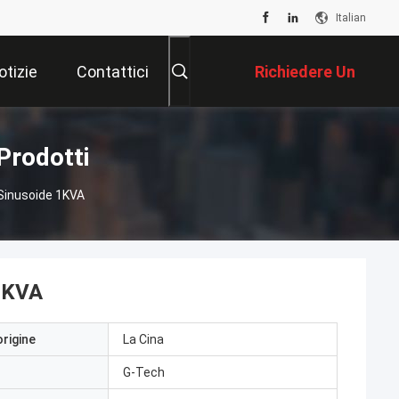
Italian
otizie
Contattici
Richiedere Un
Preventivo
Prodotti
 Sinusoide 1KVA
 1KVA
origine
La Cina
G-Tech