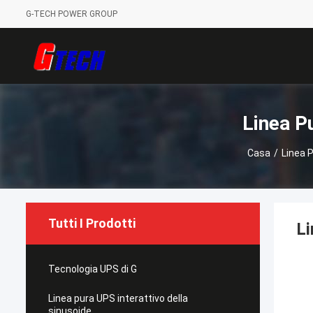
G-TECH POWER GROUP
Linea P
Casa
/
Linea P
Tutti I Prodotti
Li
Tecnologia UPS di G
Linea pura UPS interattivo della
sinusoide