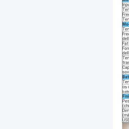
Inp
Ten
Fre
Ten
Mod
Ten
Fre
del
Fat
For
del
Tem
tra
Cap
sov
Bat
Ten
Qty 
batt
Fis
Pes
(ch
Dim
(mi
US