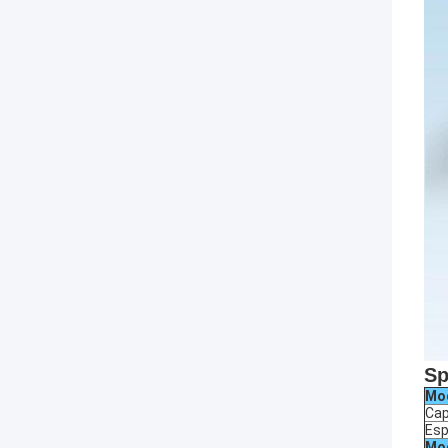
Sp
Mo
Cap
Esp
Mo