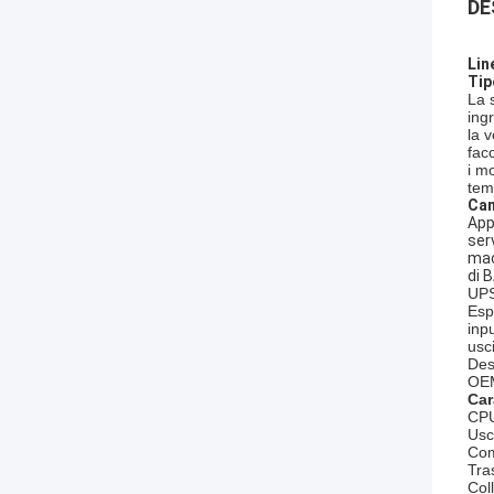
DE
Lin
Tip
La 
ing
la 
fac
i m
tem
Cam
App
serv
mac
di 
UPS
Esp
inp
usc
Des
OE
Car
CPU
Usc
Com
Tra
Col