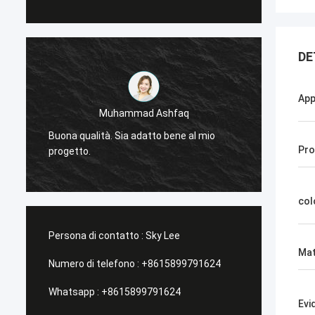
DE
App
Muhammad Ashfaq
-
Molto 
Buona qualità. Sia adatto bene al mio
tecnolo
Pro
progetto.
stabile
col
Persona di contatto :
Sky Lee
Mat
Numero di telefono :
+8615899791624
Whatsapp :
+8615899791624
Evi