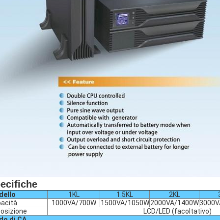
ecifiche
dello
1KL
1.5KL
2KL
acità
1000VA/700W
1500VA/1050W
2000VA/1400W
3000V
osizione
LCD/LED (facoltativo)
do di CA