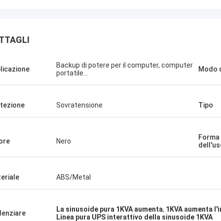
TTAGLI
Backup di potere per il computer, computer
licazione
Modo d
portatile…
Stamatis Greece
sono soddisfatto con i prodotti di G-
gia, la qualità è molto buona e
tezione
Sovratensione
Tipo
 e con buon servizio, lo apprezzo!
Forma 
ore
Nero
dell'us
eriale
ABS/Metal
La sinusoide pura 1KVA aumenta
,
1KVA aumenta l'i
denziare
Linea pura UPS interattivo della sinusoide 1KVA