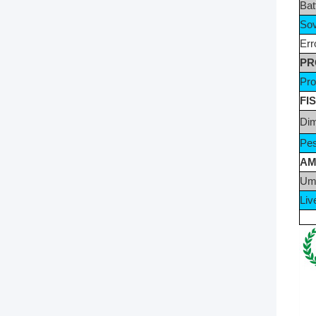
Bat
Sov
Err
PR
Pro
FI
Di
Pes
AM
Umi
Liv