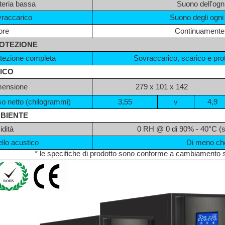
teria bassa
Suono dell'og
raccarico
Suono degli ogni
ore
Continuamente
OTEZIONE
tezione completa
Sovraccarico, scarico e pro
SICO
mensione
279 x 101 x 142
o netto (chilogrammi)
3,55
v
4,9
BIENTE
dità
0 RH @ 0 di 90% - 40°C (
ello acustico
Di meno ch
* le specifiche di prodotto sono conforme a cambiamento s