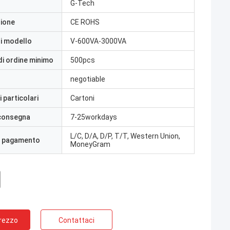
G-Tech
zione
CE ROHS
i modello
V-600VA-3000VA
di ordine minimo
500pcs
negotiable
 particolari
Cartoni
 consegna
7-25workdays
L/C, D/A, D/P, T/T, Western Union,
i pagamento
MoneyGram
Prezzo
Contattaci