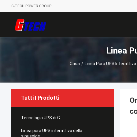
G-TECH POWER GROUP
Linea P
Casa
/
Linea Pura UPS Interattivo
Tutti I Prodotti
On
co
Tecnologia UPS di G
Linea pura UPS interattivo della
sinusoide