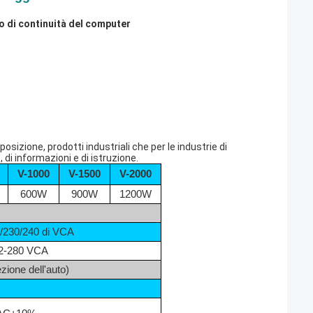
po di continuità del computer
sizione, prodotti industriali che per le industrie di
, di informazioni e di istruzione.
V-1000
V-1500
V-2000
600W
900W
1200W
0/230/240 di VCA
2-280 VCA
zione dell'auto)