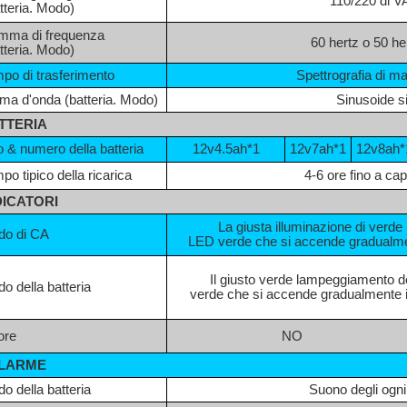
110/220 di 
tteria. Modo)
ma di frequenza
60 hertz o 50 he
tteria. Modo)
po di trasferimento
Spettrografia di ma
ma d'onda (batteria. Modo)
Sinusoide s
TTERIA
o & numero della batteria
12v4.5ah*1
12v7ah*1
12v8ah*
po tipico della ricarica
4-6 ore fino a ca
DICATORI
La giusta illuminazione di verde
do di CA
LED verde che si accende gradualmente
Il giusto verde lampeggiamento de
o della batteria
verde che si accende gradualmente in
ore
NO
LARME
o della batteria
Suono degli ogni