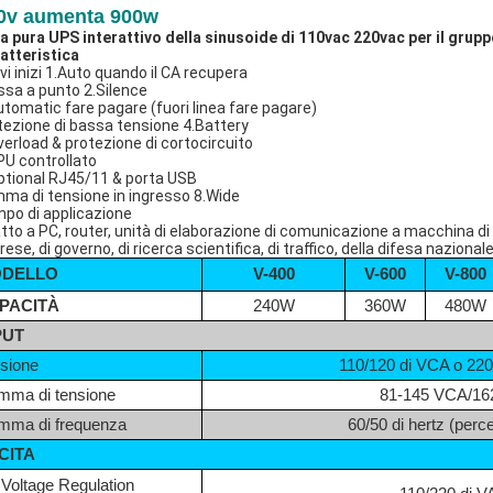
0v aumenta 900w
ea pura UPS interattivo della sinusoide di 110vac 220vac per il grup
atteristica
vi inizi 1.Auto quando il CA recupera
sa a punto 2.Silence
utomatic fare pagare (fuori linea fare pagare)
tezione di bassa tensione 4.Battery
verload & protezione di cortocircuito
PU controllato
ptional RJ45/11 & porta USB
ma di tensione in ingresso 8.Wide
po di applicazione
tto a PC, router, unità di elaborazione di comunicazione a macchina di po
ese, di governo, di ricerca scientifica, di traffico, della difesa nazionale
DELLO
V-400
V-600
V-800
PACITÀ
240W
360W
480W
PUT
sione
110/120 di VCA o 22
ma di tensione
81-145 VCA/16
ma di frequenza
60/50 di hertz (perce
CITA
Voltage Regulation