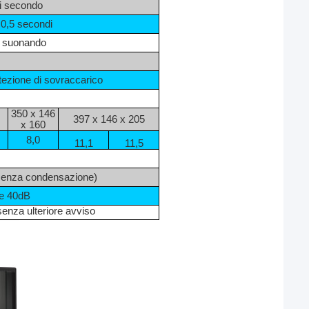
ni secondo
 0,5 secondi
 suonando
tezione di sovraccarico
350 x 146
397 x 146 x 205
x 160
8,0
11,1
11,5
senza condensazione)
e 40dB
enza ulteriore avviso