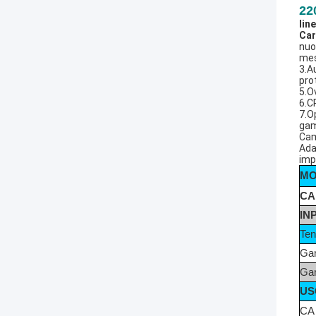
22
lin
Car
nuo
mes
3.A
pro
5.O
6.C
7.O
gam
Cam
Ada
impr
MO
CA
IN
Ten
Gam
Gam
US
CA 