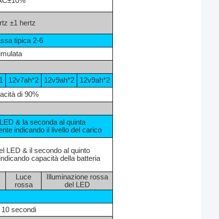
VAC±10%
rtz ±1 hertz
ssa tipica 2-6
imulata
1
12v7ah*2
12v9ah*2
12v9ah*2
pacità di 90%
 LED & la seconda al quinta
 indicando il livello del carico
l LED & il secondo al quinto
dicando capacità della batteria
Luce
Illuminazione rossa
rossa
del LED
 10 secondi