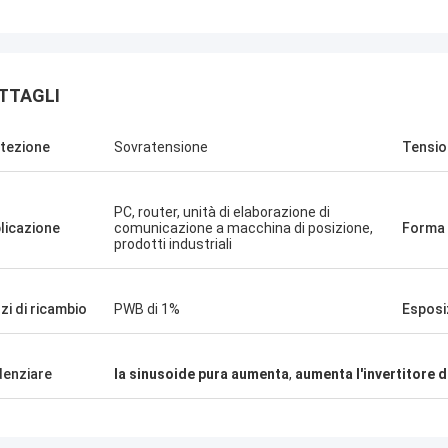
TTAGLI
tezione
Sovratensione
Tensio
Stamatis Greece
sono soddisfatto con i prodotti di G-
gia, la qualità è molto buona e
PC, router, unità di elaborazione di
 e con buon servizio, lo apprezzo!
licazione
comunicazione a macchina di posizione,
Forma 
prodotti industriali
zi di ricambio
PWB di 1%
Esposi
denziare
la sinusoide pura aumenta
,
aumenta l'invertitore d