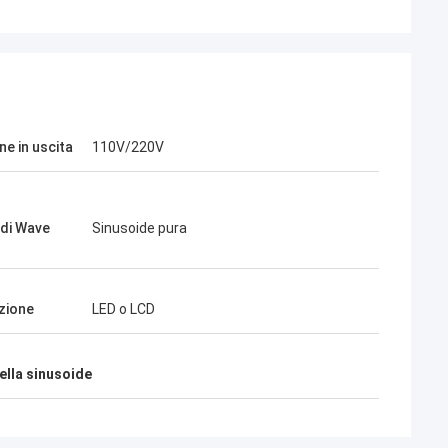
ne in uscita
110V/220V
di Wave
Sinusoide pura
zione
LED o LCD
ella sinusoide