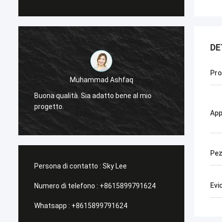
DE
Pro
Muhammad Ashfaq
-
Molto 
Buona qualità. Sia adatto bene al mio
tecnolo
progetto.
stabile
App
Pez
Persona di contatto :
Sky Lee
Evi
Numero di telefono :
+8615899791624
Whatsapp :
+8615899791624