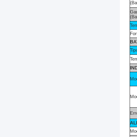
(Ba
Gam
(Ba
Tem
For
BA
Tip
Tem
IN
Mo
Mod
Err
AL
Mod